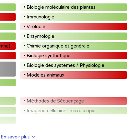
• Biologie moléculaire des plantes
• Immunologie
• Virologie
• Enzymologie
enne)
• Chimie organique et générale
• Biologie synthétique
• Biologie des systèmes / Physiologie
• Modèles animaux
• Méthodes de Séquençage
• Imagerie cellulaire - microscopie
En savoir plus
• Production d'acides nucléiques thérapeutiques