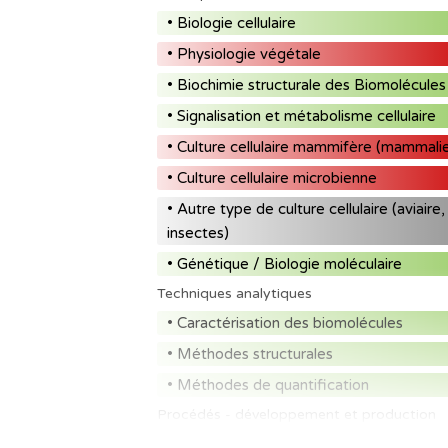
• Biologie cellulaire
• Physiologie végétale
• Biochimie structurale des Biomolécules
• Signalisation et métabolisme cellulaire
• Culture cellulaire mammifère (mammali
• Culture cellulaire microbienne
• Autre type de culture cellulaire (aviaire,
insectes)
• Génétique / Biologie moléculaire
Techniques analytiques
• Caractérisation des biomolécules
• Méthodes structurales
• Méthodes de quantification
Procédés - développement et production
• Technologies de bioproduction