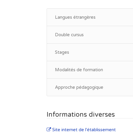
• Ingénierie des protéines
• Production de protéines recombinante
Langues étrangères
• Production de phages thérapeutiques
Double cursus
Sciences et techniques - Ingénierie
Stages
Concept de base
• Mathématiques appliquées
Modalités de formation
• Thermodynamique
• Rhéologie
Approche pédagogique
• Modélisation mathématique, numériqu
Techniques analytiques
• Biologie des systèmes (omics)
Informations diverses
Genomics / Transcriptomics / Proteomic
Metabolomics / Lipidomics
Site internet de l'établissement