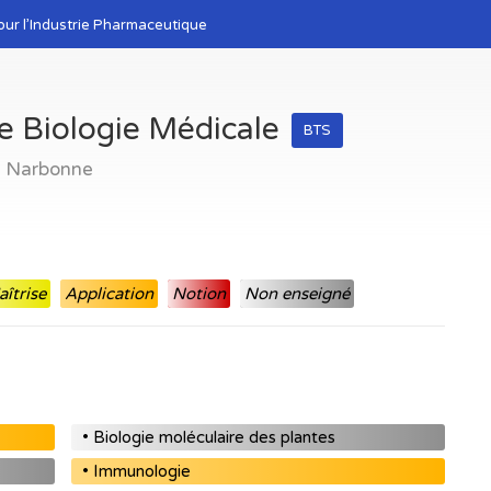
our l’Industrie Pharmaceutique
e Biologie Médicale
BTS
- Narbonne
îtrise
Application
Notion
Non enseigné
• Biologie moléculaire des plantes
• Immunologie