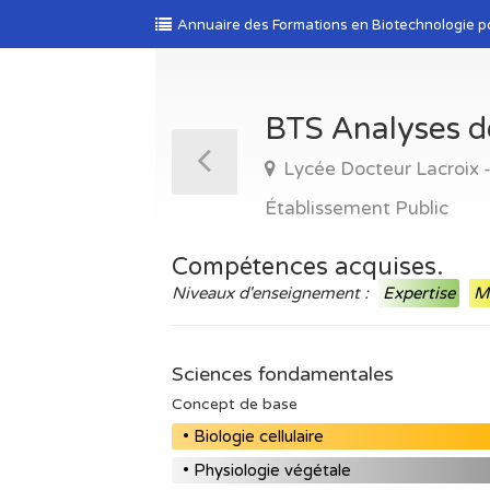
Annuaire des Formations en Biotechnologie p
BTS Analyses d
Lycée Docteur Lacroix 
Établissement Public
Compétences acquises.
Niveaux d'enseignement :
Expertise
Ma
Sciences fondamentales
Concept de base
• Biologie cellulaire
• Physiologie végétale