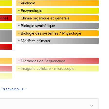
• Virologie
• Enzymologie
enne)
• Chimie organique et générale
• Biologie synthétique
• Biologie des systèmes / Physiologie
• Modèles animaux
• Méthodes de Séquençage
• Imagerie cellulaire - microscopie
En savoir plus
• Production d'acides nucléiques thérapeutiques
• Techniques de séparation
s
• Formulation