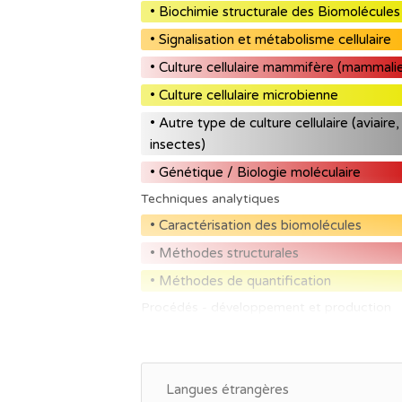
• Biochimie structurale des Biomolécules
• Signalisation et métabolisme cellulaire
• Culture cellulaire mammifère (mammali
• Culture cellulaire microbienne
• Autre type de culture cellulaire (aviaire,
insectes)
• Génétique / Biologie moléculaire
Techniques analytiques
• Caractérisation des biomolécules
• Méthodes structurales
• Méthodes de quantification
Procédés - développement et production
• Technologies de bioproduction
• Ingénierie des protéines
• Production de protéines recombinante
Langues étrangères