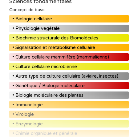
Sciences fondamentales
Concept de base
• Biologie cellulaire
• Physiologie végétale
• Biochimie structurale des Biomolécules
• Signalisation et métabolisme cellulaire
• Culture cellulaire mammifère (mammalienne)
• Culture cellulaire microbienne
• Autre type de culture cellulaire (aviaire, insectes)
• Génétique / Biologie moléculaire
• Biologie moléculaire des plantes
• Immunologie
• Virologie
• Enzymologie
• Chimie organique et générale