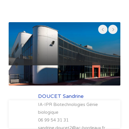
• Techniques de séparation
• Formulation
• Vectorisation
Sciences et techniques - Ingénierie
Concept de base
• Mathématiques appliquées
• Thermodynamique
• Rhéologie
• Modélisation mathématique, numérique
DOUCET Sandrine
• Bioinformatique
IA-IPR Biotechnologies Génie
• Statistique
biologique
• Data management: Programmation
06 99 54 31 31
• Biophysique médicale
sandrine.doucet2@ac-bordeaux.fr