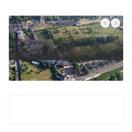
• Techniques de séparation
• Formulation
• Vectorisation
Sciences et techniques - Ingénierie
Concept de base
• Mathématiques appliquées
• Thermodynamique
• Rhéologie
• Modélisation mathématique, numérique
• Bioinformatique
• Statistique
• Data management: Programmation
• Biophysique médicale
Techniques analytiques